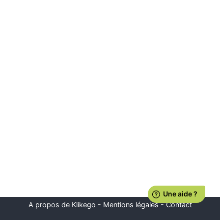
A propos de Klikego
-
Mentions légales
-
Contact