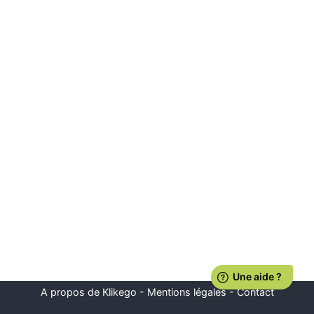
A propos de Klikego
-
Mentions légales
-
Contact