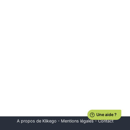
A propos de Klikego
-
Mentions légales
-
Contact