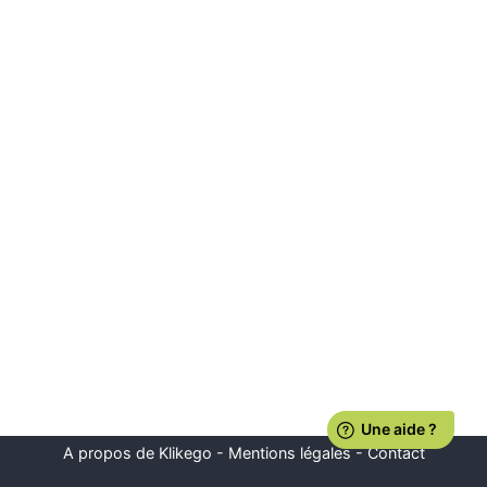
A propos de Klikego
-
Mentions légales
-
Contact