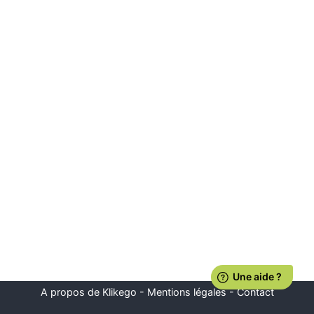
A propos de Klikego
-
Mentions légales
-
Contact