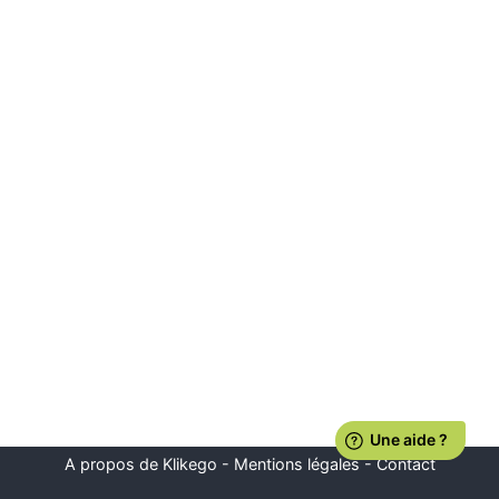
A propos de Klikego
-
Mentions légales
-
Contact