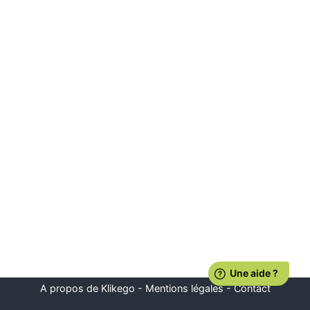
A propos de Klikego
-
Mentions légales
-
Contact