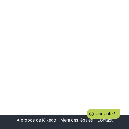
A propos de Klikego
-
Mentions légales
-
Contact