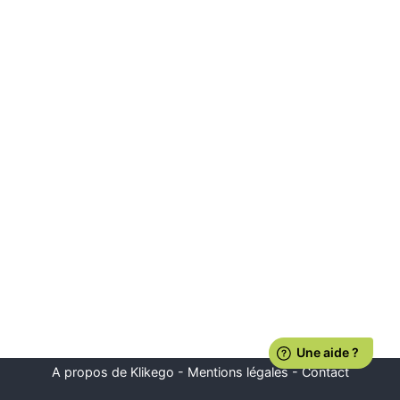
A propos de Klikego
-
Mentions légales
-
Contact