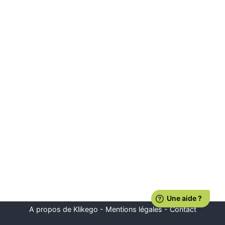
A propos de Klikego
-
Mentions légales
-
Contact