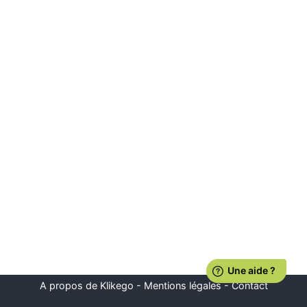
A propos de Klikego
-
Mentions légales
-
Contact