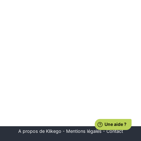
A propos de Klikego
-
Mentions légales
-
Contact