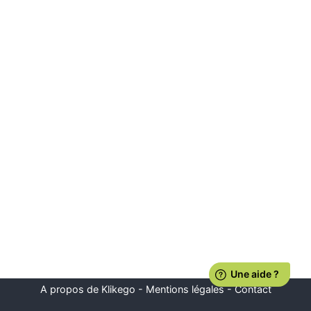
A propos de Klikego
-
Mentions légales
-
Contact