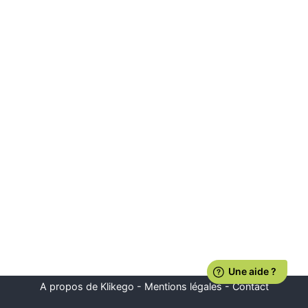
A propos de Klikego
-
Mentions légales
-
Contact