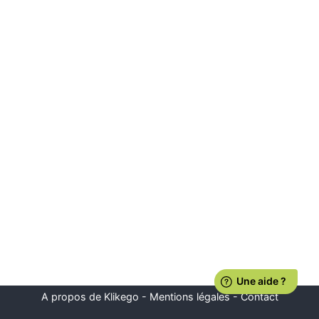
A propos de Klikego
-
Mentions légales
-
Contact