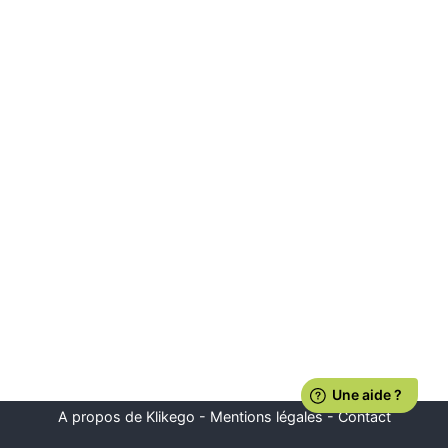
A propos de Klikego
-
Mentions légales
-
Contact