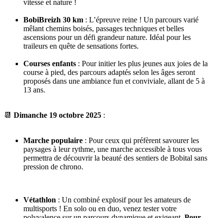
vitesse et nature !
BobiBreizh 30 km
: L’épreuve reine ! Un parcours varié
mêlant chemins boisés, passages techniques et belles
ascensions pour un défi grandeur nature. Idéal pour les
traileurs en quête de sensations fortes.
Courses enfants
: Pour initier les plus jeunes aux joies de la
course à pied, des parcours adaptés selon les âges seront
proposés dans une ambiance fun et conviviale, allant de 5 à
13 ans.
📆
Dimanche 19 octobre 2025
:
Marche populaire
: Pour ceux qui préfèrent savourer les
paysages à leur rythme, une marche accessible à tous vous
permettra de découvrir la beauté des sentiers de Bobital sans
pression de chrono.
Vétathlon
: Un combiné explosif pour les amateurs de
multisports ! En solo ou en duo, venez tester votre
polyvalence sur un parcours dynamique et exigeant.
Pour