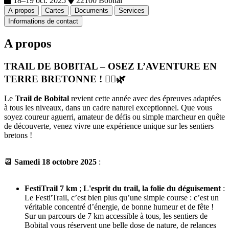
18–19 oct. 2025
22100 Bobital
A propos
Cartes
Documents
Services
Informations de contact
A propos
TRAIL DE BOBITAL – OSEZ L’AVENTURE EN
TERRE BRETONNE !
🏃‍♂️🌿
Le
Trail de Bobital
revient cette année avec des épreuves adaptées
à tous les niveaux, dans un cadre naturel exceptionnel. Que vous
soyez coureur aguerri, amateur de défis ou simple marcheur en quête
de découverte, venez vivre une expérience unique sur les sentiers
bretons !
📆
Samedi
18 octobre 2025
:
FestiTrail 7 km
;
L'esprit du trail, la folie du déguisement
:
Le Festi'Trail, c’est bien plus qu’une simple course : c’est un
véritable concentré d’énergie, de bonne humeur et de fête !
Sur un parcours de 7 km accessible à tous, les sentiers de
Bobital vous réservent une belle dose de nature, de relances