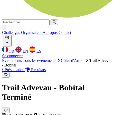
Rechercher
Rechercher
Ouvrir menu
Challenges
Organisateur
A propos
Contact
FR
FR
EN
ES
Se connecter
Évènements
Tous les évènements
Côtes d'Armor
Trail Advevan
- Bobital
Présentation
Résultats
Trail Advevan - Bobital
Terminé