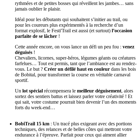
rythmées et de petites bosses qui réveillent les jambes… sans
jamais oublier le plaisir.
Idéal pour les débutants qui souhaitent s’initier au trail, ou
pour les coureurs plus expérimentés à la recherche d’un
format explosif, le Festi'Trail est aussi (et surtout)
l’occasion
parfaite de se lâcher
!
Cette année encore, on vous lance un défi un peu fou :
venez
déguisés
!
Chevaliers, licornes, super-héros, légumes géants ou créatures
farfelues… Tout est permis, tant que l’ambiance est au rendez-
vous. Le but ?
Créer un défilé haut en couleur
dans les bois
de Bobital, pour transformer la course en véritable carnaval
sportif.
Un
lot spécial
récompensera le
meilleur déguisement
, alors
sortez des sentiers battus et laissez parler votre créativité ! Et
qui sait, votre costume pourrait bien devenir l’un des moments
forts du week-end…
BobiTrail 15 km
: Un tracé plus exigeant avec des portions
techniques, des relances et de belles côtes qui mettront votre
endurance à l’épreuve. Parfait pour ceux qui aiment allier