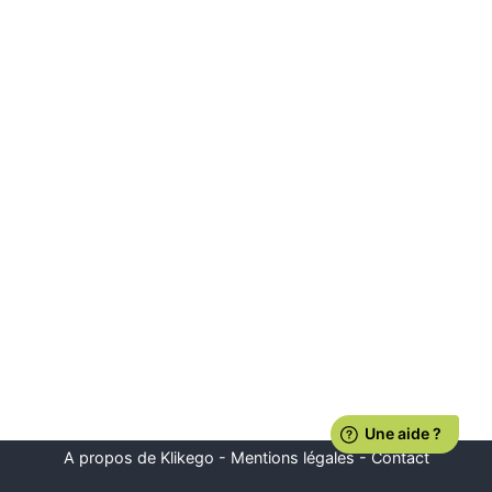
A propos de Klikego
-
Mentions légales
-
Contact