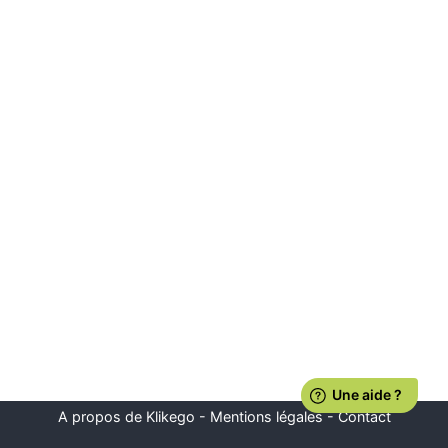
A propos de Klikego
-
Mentions légales
-
Contact