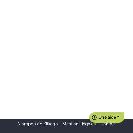
A propos de Klikego
-
Mentions légales
-
Contact