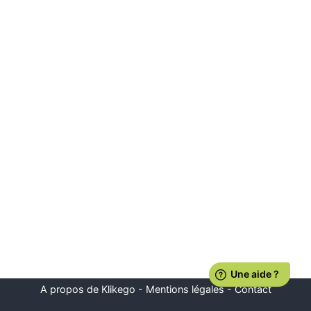
A propos de Klikego
-
Mentions légales
-
Contact