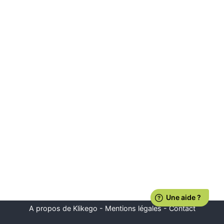
A propos de Klikego
-
Mentions légales
-
Contact