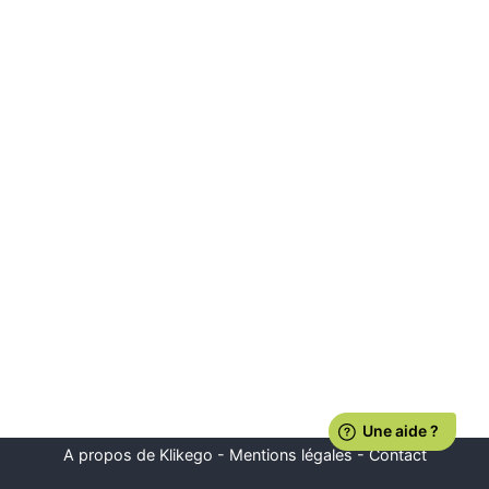
A propos de Klikego
-
Mentions légales
-
Contact