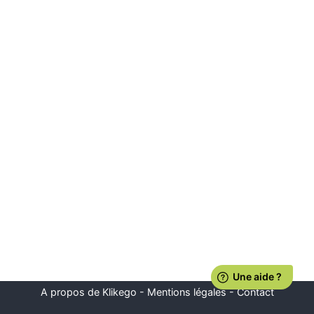
A propos de Klikego
-
Mentions légales
-
Contact