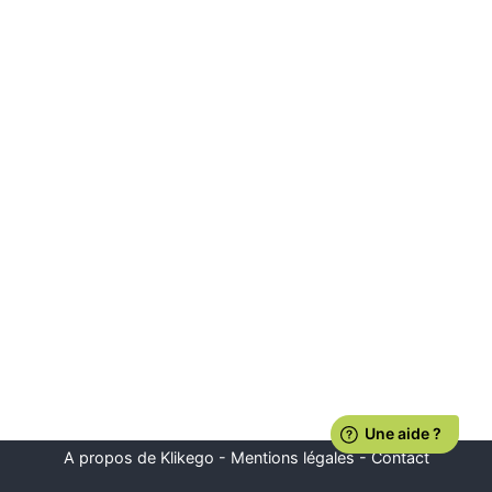
A propos de Klikego
-
Mentions légales
-
Contact