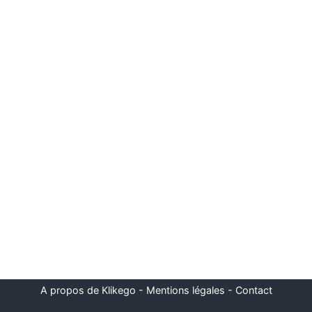
A propos de Klikego
-
Mentions légales
-
Contact