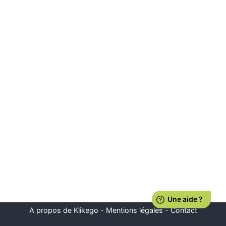
A propos de Klikego
-
Mentions légales
-
Contact