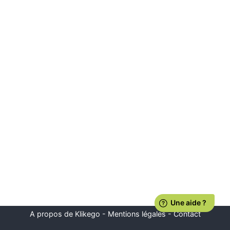
A propos de Klikego
-
Mentions légales
-
Contact