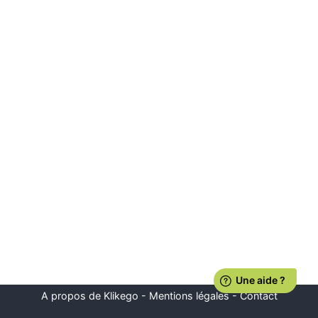
A propos de Klikego
-
Mentions légales
-
Contact