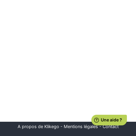
A propos de Klikego
-
Mentions légales
-
Contact