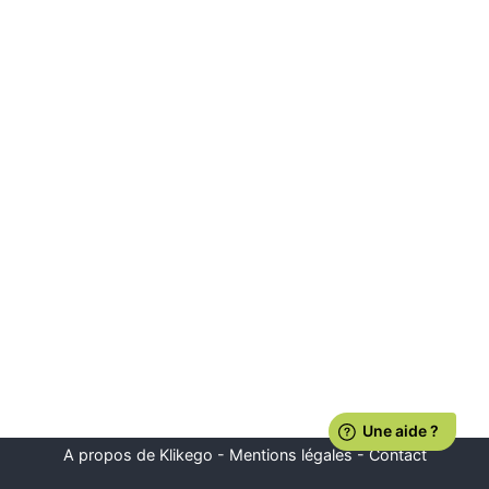
A propos de Klikego
-
Mentions légales
-
Contact