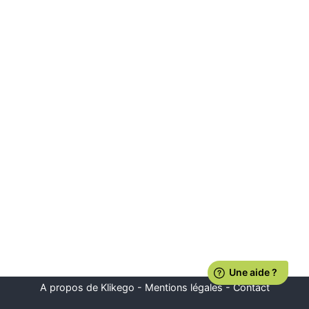
A propos de Klikego
-
Mentions légales
-
Contact