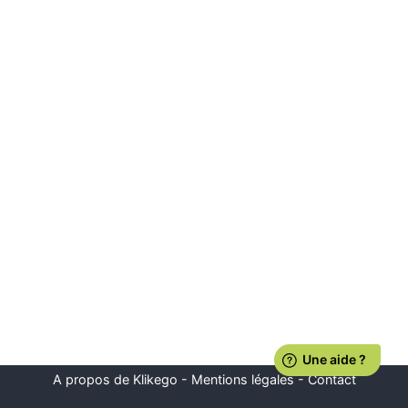
A propos de Klikego
-
Mentions légales
-
Contact