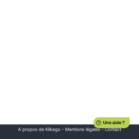
A propos de Klikego
-
Mentions légales
-
Contact