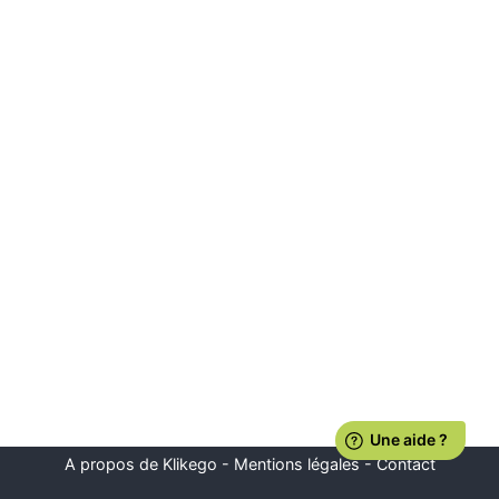
A propos de Klikego
-
Mentions légales
-
Contact