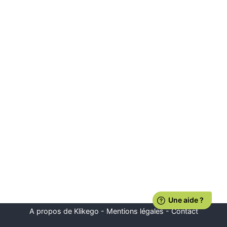
A propos de Klikego
-
Mentions légales
-
Contact