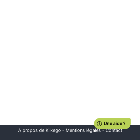
A propos de Klikego
-
Mentions légales
-
Contact