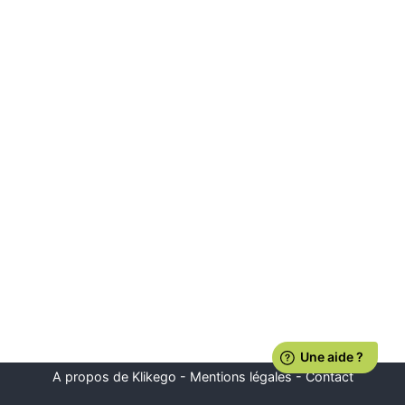
A propos de Klikego
-
Mentions légales
-
Contact