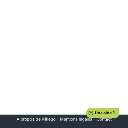
A propos de Klikego
-
Mentions légales
-
Contact