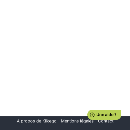
A propos de Klikego
-
Mentions légales
-
Contact