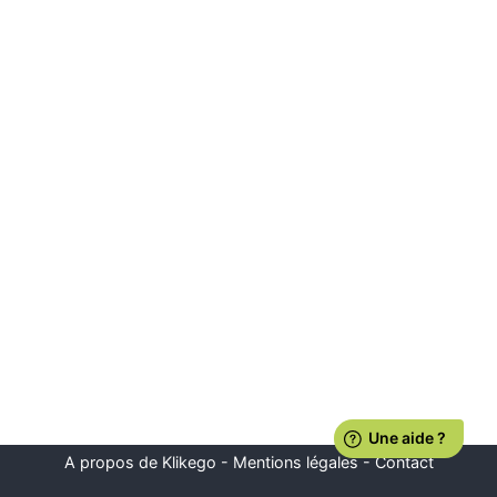
A propos de Klikego
-
Mentions légales
-
Contact