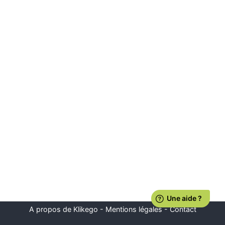
A propos de Klikego
-
Mentions légales
-
Contact