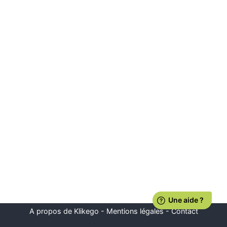
A propos de Klikego
-
Mentions légales
-
Contact