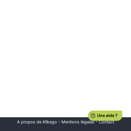
A propos de Klikego
-
Mentions légales
-
Contact