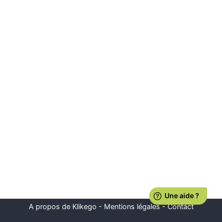
A propos de Klikego
-
Mentions légales
-
Contact