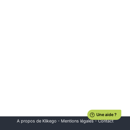
A propos de Klikego
-
Mentions légales
-
Contact