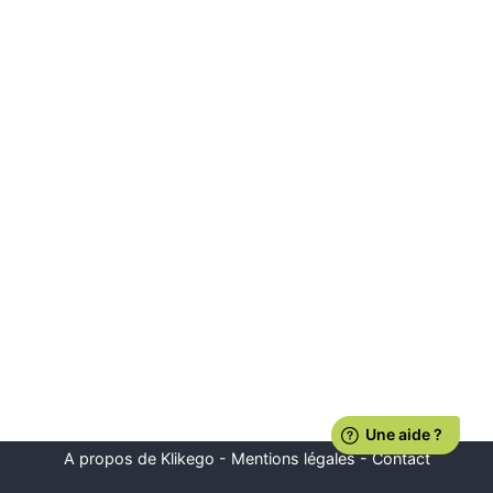
A propos de Klikego
-
Mentions légales
-
Contact