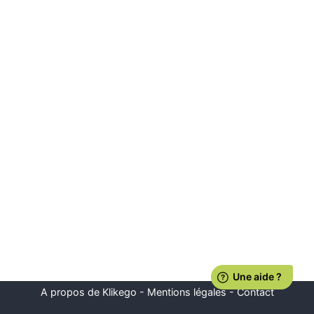
A propos de Klikego
-
Mentions légales
-
Contact