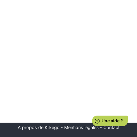
A propos de Klikego
-
Mentions légales
-
Contact