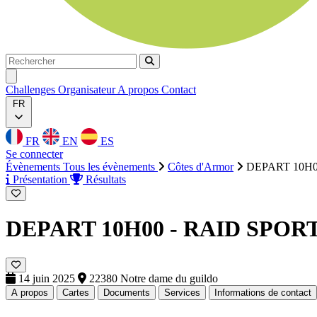
Rechercher
Rechercher
Ouvrir menu
Challenges
Organisateur
A propos
Contact
FR
FR
EN
ES
Se connecter
Évènements
Tous les évènements
Côtes d'Armor
DEPART 10H00
Présentation
Résultats
DEPART 10H00 - RAID SPORTI
14 juin 2025
22380 Notre dame du guildo
A propos
Cartes
Documents
Services
Informations de contact