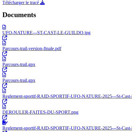
Télécharger le tracé
Documents
UFO-NATURE---ST-CAST-LE-GUILDO.jpg
Parcours-trail-version-finale.pdf
Parcours-trail.gpx
Parcours-trail.gpx
Reglement-sportif-RAID-SPORTIF-UFO-NATURE-2025---St-Cast-le-g
DEROULER-FAITES-DU-SPORT.png
Reglement-sportif-RAID-SPORTIF-UFO-NATURE-2025---St-Cast-le-g